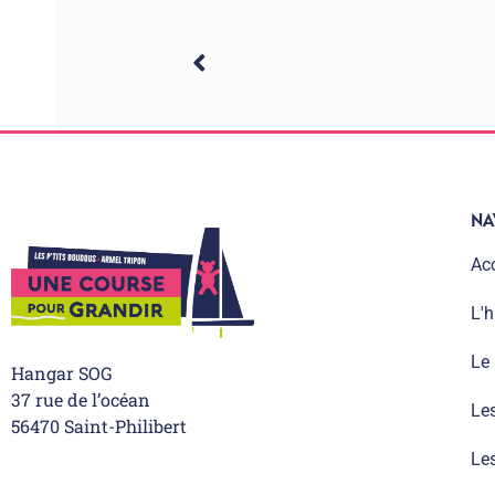
NA
Acc
L'h
Le
Hangar SOG
37 rue de l’océan
Le
56470 Saint-Philibert
Les