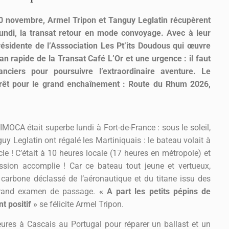
10 novembre, Armel Tripon et Tanguy Leglatin récupèrent
lundi, la transat retour en mode convoyage. Avec à leur
ésidente de l’Asssociation Les Pt’its Doudous qui œuvre
an rapide de la Transat Café L’Or et une urgence : il faut
nciers pour poursuivre l’extraordinaire aventure. Le
rêt pour le grand enchaînement : Route du Rhum 2026,
 IMOCA était superbe lundi à Fort-de-France : sous le soleil,
uy Leglatin ont régalé les Martiniquais : le bateau volait à
cle ! C’était à 10 heures locale (17 heures en métropole) et
ission accomplie ! Car ce bateau tout jeune et vertueux,
carbone déclassé de l’aéronautique et du titane issu des
 grand examen de passage.
« A part les petits pépins de
 positif »
se félicite Armel Tripon.
heures à Cascais au Portugal pour réparer un ballast et un