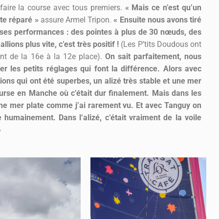
e faire la course avec tous premiers.
« Mais ce n’est qu’un
te réparé »
assure Armel Tripon.
« Ensuite nous avons tiré
osses performances : des pointes à plus de 30 nœuds, des
ns plus vite, c’est très positif !
(Les P’tits Doudous ont
nt de la 16
e
à la 12
e
place).
On sait parfaitement, nous
er les petits réglages qui font la différence. Alors avec
ons qui ont été superbes, un alizé très stable et une mer
course en Manche où c’était dur finalement. Mais dans les
une mer plate comme j’ai rarement vu. Et avec Tanguy on
humainement. Dans l’alizé, c’était vraiment de la voile
»