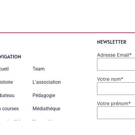
NEWSLETTER
Adresse Email*
VIGATION
ueil
Team
Votre nom*
istoire
L'association
 bateau
Pédagogie
Votre prénom*
s courses
Médiathèque
 actualités
Nous aider