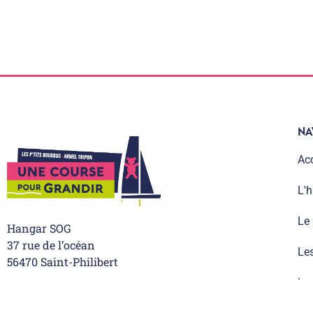
NA
Acc
L'h
Le
Hangar SOG
37 rue de l’océan
Le
56470 Saint-Philibert
Les